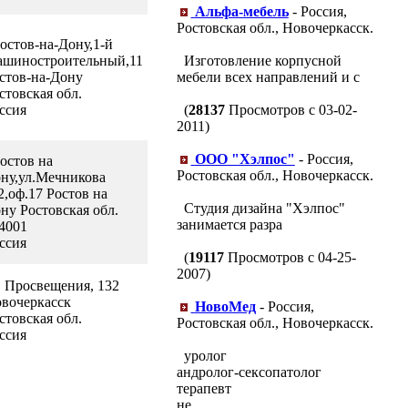
Альфа-мебель
- Россия,
Ростовская обл., Новочеркасск.
Ростов-на-Дону,1-й
шиностроительный,11
Изготовление корпусной
стов-на-Дону
мебели всех направлений и с
стовская обл.
ссия
(
28137
Просмотров с 03-02-
2011)
ООО "Хэлпос"
- Россия,
Ростов на
Ростовская обл., Новочеркасск.
ну,ул.Мечникова
2,оф.17 Ростов на
Студия дизайна "Хэлпос"
ну Ростовская обл.
занимается разра
4001
ссия
(
19117
Просмотров с 04-25-
2007)
. Просвещения, 132
вочеркасск
НовоМед
- Россия,
стовская обл.
Ростовская обл., Новочеркасск.
ссия
уролог
андролог-сексопатолог
терапевт
не