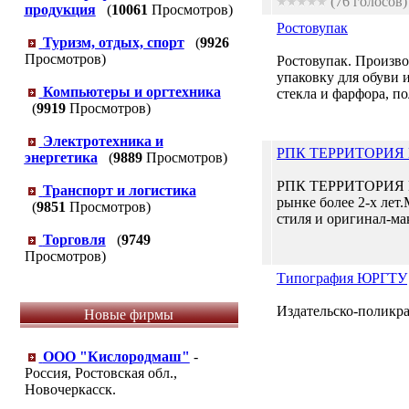
(76 голосов)
продукция
(
10061
Просмотров)
Ростовупак
Туризм, отдых, спорт
(
9926
Просмотров)
Ростовупак. Произв
упаковку для обуви 
Компьютеры и оргтехника
стекла и фарфора, п
(
9919
Просмотров)
Электротехника и
РПК ТЕРРИТОРИЯ
энергетика
(
9889
Просмотров)
РПК ТЕРРИТОРИЯ Ц
Транспорт и логистика
рынке более 2-х лет
(
9851
Просмотров)
стиля и оригинал-ма
Торговля
(
9749
Просмотров)
Типография ЮРГТУ
Издательско-поликра
Новые фирмы
ООО "Кислородмаш"
-
Россия, Ростовская обл.,
Новочеркасск.