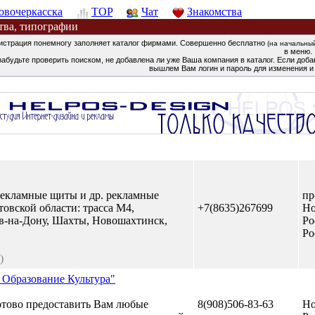
овочеркасска
TOP
Чат
Знакомства
тва, типографии
истрация понемногу заполняет каталог фирмами. Совершенно бесплатно
(на начальны
в меню.
забудьте проверить поиском, не добавлена ли уже Ваша компания в каталог. Если добав
вышлем Вам логин и пароль для изменения и
рекламные щиты и др. рекламные
пр
товской области: трасса М4,
+7(8635)267699
Но
ов-на-Дону, Шахты, Новошахтинск,
Ро
Ро
)
 Образование Культура"
отово предоставить Вам любые
8(908)506-83-63
Но