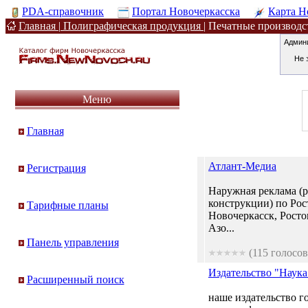
PDA-справочник
Портал Новочеркасска
Карта Н
Главная
|
Полиграфическая продукция
|
Печатные производс
Админ
Не 
Меню
Главная
Атлант-Медиа
Регистрация
Наружная реклама (
конструкции) по Рос
Тарифные планы
Новочеркасск, Рост
Азо...
Панель управления
(115 голосов
Издательство "Наука
Расширенный поиск
наше издательство г