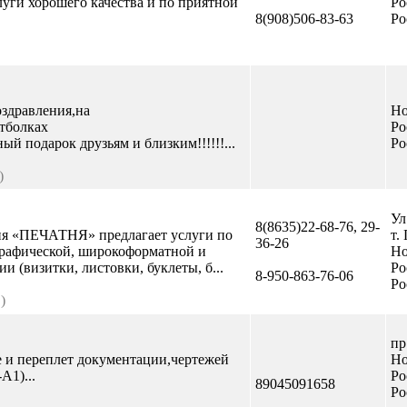
уги хорошего качества и по приятной
Ро
8(908)506-83-63
Ро
здравления,на
Но
тболках
Ро
й подарок друзьям и близким!!!!!!...
Ро
)
Ул
8(8635)22-68-76, 29-
я «ПЕЧАТНЯ» предлагает услуги по
т.
36-26
рафической, широкоформатной и
Но
 (визитки, листовки, буклеты, б...
Ро
8-950-863-76-06
Ро
)
пр
е и переплет документации,чертежей
Но
A1)...
Ро
89045091658
Ро