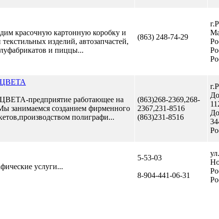
г.
одим красочную картонную коробку и
Ма
(863) 248-74-29
и текстильных изделий, автозапчастей,
Ро
олуфабрикатов и пиццы...
Ро
Ро
 ЦВЕТА
г.
До
ВЕТА-предприятие работающее на
(863)268-2369,268-
11
.Мы занимаемся созданием фирменного
2367,231-8516
До
кетов,производством полиграфи...
(863)231-8516
34
Ро
ул
5-53-03
Но
фические услуги...
Ро
8-904-441-06-31
Ро