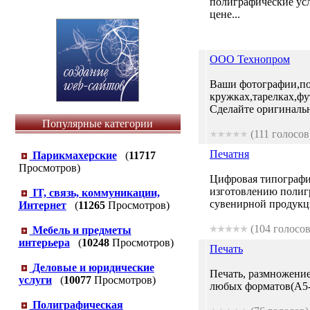
полиграфические усл
цене...
ООО Технопром
Ваши фотографии,по
кружках,тарелках,фу
Сделайте оригинальны
Популярные категории
(111 голосов
Печатня
Парикмахерские
(
11717
Просмотров)
Цифровая типографи
изготовлению полиг
IT, связь, коммуникации,
сувенирной продукции
Интернет
(
11265
Просмотров)
(104 голосов
Мебель и предметы
интерьера
(
10248
Просмотров)
Печать
Деловые и юридические
Печать, размножени
услуги
(
10077
Просмотров)
любых форматов(A5-
Полиграфическая