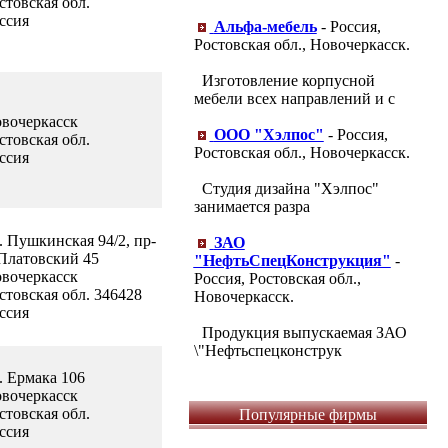
стовская обл.
ссия
Альфа-мебель
- Россия,
Ростовская обл., Новочеркасск.
Изготовление корпусной
мебели всех направлений и с
вочеркасск
ООО "Хэлпос"
- Россия,
стовская обл.
Ростовская обл., Новочеркасск.
ссия
Студия дизайна "Хэлпос"
занимается разра
. Пушкинская 94/2, пр-
ЗАО
 Платовский 45
"НефтьСпецКонструкция"
-
вочеркасск
Россия, Ростовская обл.,
стовская обл. 346428
Новочеркасск.
ссия
Продукция выпускаемая ЗАО
\"Нефтьспецконструк
. Ермака 106
вочеркасск
стовская обл.
Популярные фирмы
ссия