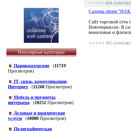
(64 голосов)
Салоны обоев "НАК
Сайт торговой сети
Новочеркасске. В 
виниловые и флизели
(61 голосов)
Популярные категории
Парикмахерские
(
11719
Просмотров)
IT, связь, коммуникации,
Интернет
(
11268
Просмотров)
Мебель и предметы
интерьера
(
10252
Просмотров)
Деловые и юридические
услуги
(
10080
Просмотров)
Полиграфическая