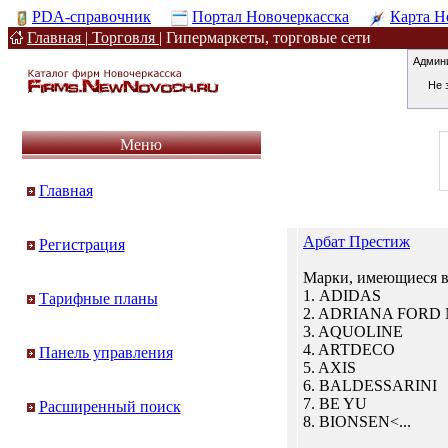
PDA-справочник
Портал Новочеркасска
Карта Н
Главная
|
Торговля
|
Гипермаркеты, торговые сети
Админ
Не 
Меню
Главная
Арбат Престиж
Регистрация
Марки, имеющиеся в
1. ADIDAS
Тарифные планы
2. ADRIANA FORD 
3. AQUOLINE
4. ARTDECO
Панель управления
5. AXIS
6. BALDESSARINI
7. BE YU
Расширенный поиск
8. BIONSEN<...