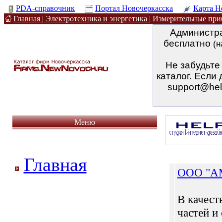
PDA-справочник
Портал Новочеркасска
Карта Н
Главная
|
Электротехника и энергетика
|
Измерительные пр
Администра
бесплатно
(н
Не забудьте
каталог. Если 
support@hel
Меню
Главная
ООО "А
В качест
частей и