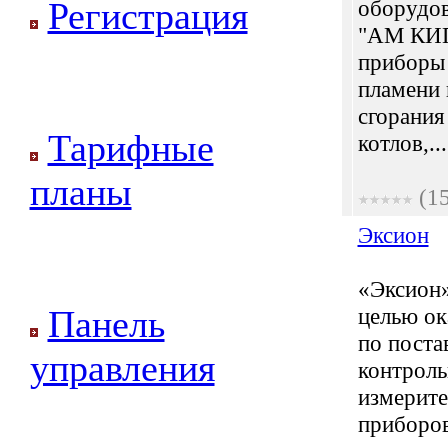
Регистрация
оборудо
"АМ КИП
приборы
пламени 
сгорания
Тарифные
котлов,...
планы
(1
Эксион
«Эксион»
Панель
целью ок
по поста
управления
контроль
измерит
приборов